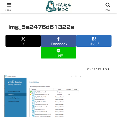
PCやガジェットの備忘録
メニュー
検索
img_5e2476d61322a
X
Facebook
はてブ
LINE
2020/01/20