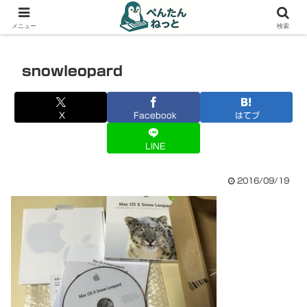
PCやガジェットの備忘録
メニュー
検索
snowleopard
X
Facebook
はてブ
LINE
2016/09/19