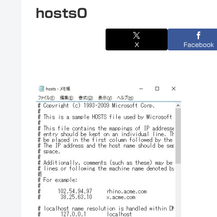
hosts0
X
Facebook