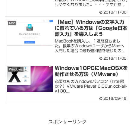
しやすくなりました。・・・ですがあ
と...
2016/11/06
【Mac】Windowsの文字入力
Mac
に慣れている方は「Google日本
語入力」を導入しよう
MacBookを購入し、１週間経ちまし
た。長年のWindowsユーザからMacへ
入門した場合に最も違和感を感じたの
は、文...
2016/11/05
Windows10PCにMacOSXを
Windows
動作させる方法（VMware）
必要なものWindowsパソコン（Intel限
定？）VMware Player 6.06unlock-all-
v130....
2016/09/19
スポンサーリンク