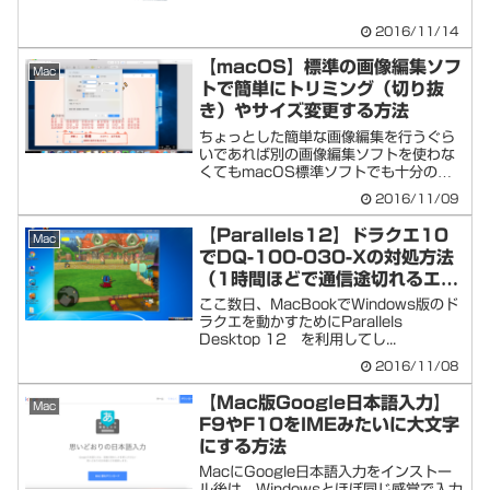
2016/11/14
【macOS】標準の画像編集ソフ
Mac
トで簡単にトリミング（切り抜
き）やサイズ変更する方法
ちょっとした簡単な画像編集を行うぐら
いであれば別の画像編集ソフトを使わな
くてもmacOS標準ソフトでも十分の性
能をもった...
2016/11/09
【Parallels12】ドラクエ10
Mac
でDQ-100-030-Xの対処方法
（1時間ほどで通信途切れるエラ
ー）
ここ数日、MacBookでWindows版のド
ラクエを動かすためにParallels
Desktop 12 を利用してし...
2016/11/08
【Mac版Google日本語入力】
Mac
F9やF10をIMEみたいに大文字
にする方法
MacにGoogle日本語入力をインストー
ル後は、Windowsとほぼ同じ感覚で入力