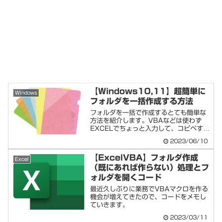
【Windows10,11】超簡単に
Windows
フォルダを一括作成する方法
フォルダを一括で作成するとても簡単な
方法を紹介します。VBAなどは使わず
EXCELでちょっと入力して、コピペする
だけで作...
2023/06/10
【ExcelVBA】フォルダ作成
Excel
（既にあれば作らない）処理とフ
ォルダを開くコード
最近久しぶりに業務でVBAマクロを作る
機会が増えてきたので、コードをメモし
ていきます。
2023/03/11