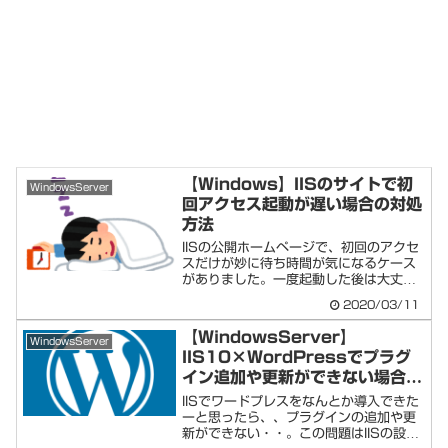
【Windows】IISのサイトで初
WindowsServer
回アクセス起動が遅い場合の対処
方法
IISの公開ホームページで、初回のアクセ
スだけが妙に待ち時間が気になるケース
がありました。一度起動した後は大丈夫
ですが、...
2020/03/11
【WindowsServer】
WindowsServer
IIS10×WordPressでプラグ
イン追加や更新ができない場合の
対処方法
IISでワードプレスをなんとか導入できた
ーと思ったら、、プラグインの追加や更
新ができない・・。この問題はIISの設定