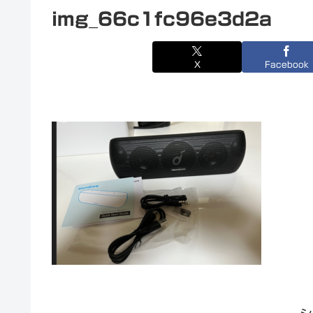
img_66c1fc96e3d2a
X
Facebook