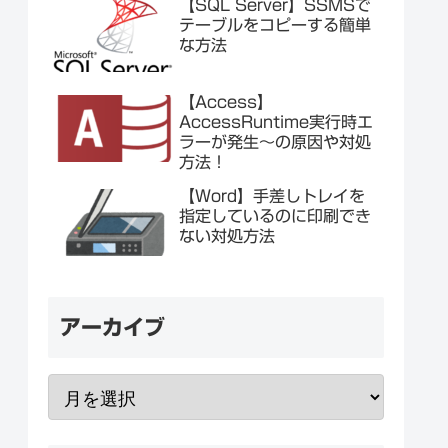
【SQL Server】SSMSで
テーブルをコピーする簡単
な方法
【Access】
AccessRuntime実行時エ
ラーが発生～の原因や対処
方法！
【Word】手差しトレイを
指定しているのに印刷でき
ない対処方法
アーカイブ