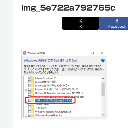
img_5e722a792765c
X
Facebook