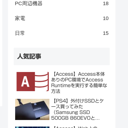
PC周辺機器
18
家電
10
日常
15
人気記事
【Access】Access本体
ありのPC環境でAccess
Runtimeを実行する簡単な
方法
【PS4】外付けSSDとケ
ース買ってみた
（Samsung SSD
500GB 860EVOと
Salcar SSDケース）