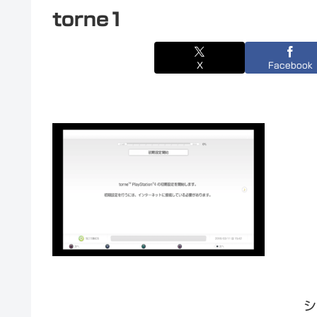
torne1
X
Facebook
シ