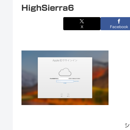
HighSierra6
X
Facebook
シ