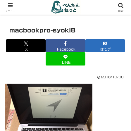
PCやガジェットの備忘録
メニュー
検索
macbookpro-syoki8
X
Facebook
はてブ
LINE
2016/10/30