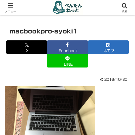
PCやガジェットの備忘録
メニュー
検索
macbookpro-syoki1
X
Facebook
はてブ
LINE
2016/10/30