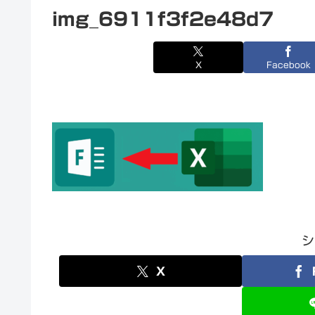
img_6911f3f2e48d7
X
Facebook
シ
X