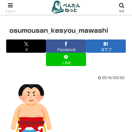
PCやガジェットの備忘録
メニュー
検索
osumousan_kesyou_mawashi
X
Facebook
はてブ
LINE
2016/03/22