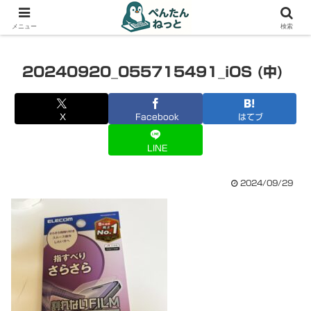
PCやガジェットの備忘録
メニュー
検索
20240920_055715491_iOS (中)
X
Facebook
はてブ
LINE
2024/09/29