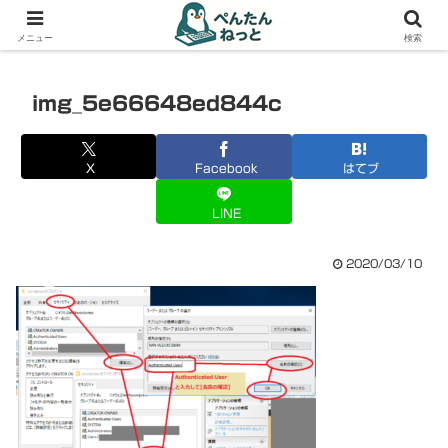
PCやガジェットの備忘録
メニュー
検索
img_5e66648ed844c
X
Facebook
はてブ
LINE
2020/03/10