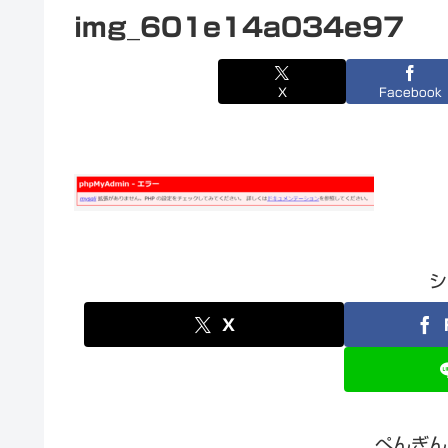
img_601e14a034e97
X
Facebook
シ
X
ぺんぎん