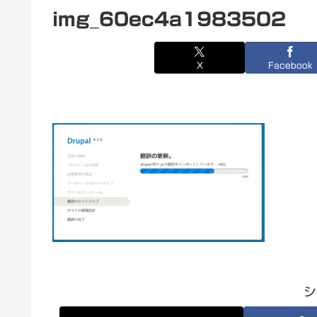
img_60ec4a1983502
X
Facebook
シ