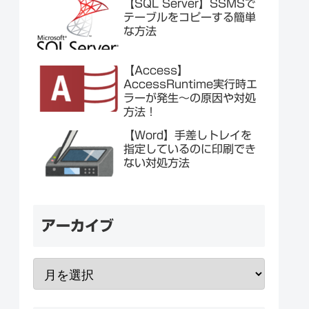
【SQL Server】SSMSで
テーブルをコピーする簡単
な方法
【Access】
AccessRuntime実行時エ
ラーが発生～の原因や対処
方法！
【Word】手差しトレイを
指定しているのに印刷でき
ない対処方法
アーカイブ