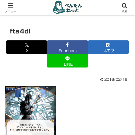
PCやガジェットの備忘録
メニュー
検索
fta4dl
X
Facebook
はてブ
LINE
2016/02/16