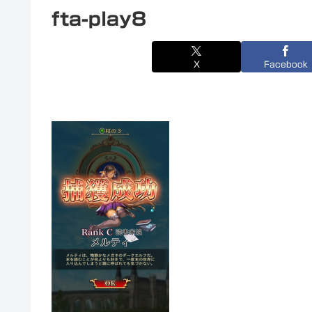
fta-play8
X
Facebook