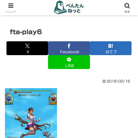
PCやガジェットの備忘録
メニュー
検索
fta-play6
X
Facebook
はてブ
LINE
2016/02/16