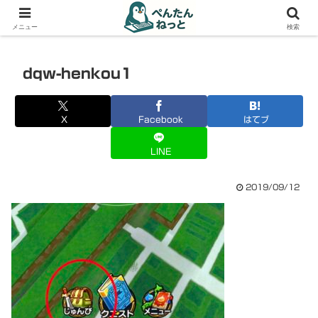
PCやガジェットの備忘録
メニュー
検索
dqw-henkou1
X
Facebook
はてブ
LINE
2019/09/12