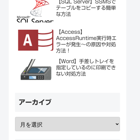
【SQL Server】SSMSで
テーブルをコピーする簡単
な方法
【Access】
AccessRuntime実行時エ
ラーが発生～の原因や対処
方法！
【Word】手差しトレイを
指定しているのに印刷でき
ない対処方法
アーカイブ