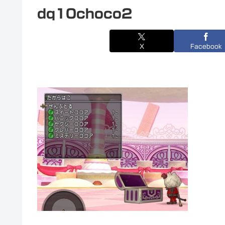
dq10choco2
X
Facebook