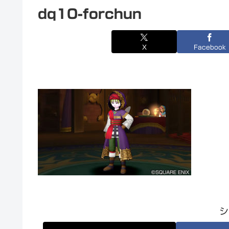
dq10-forchun
X
Facebook
シ