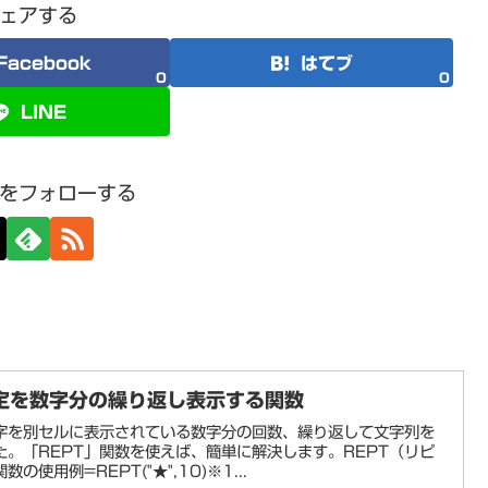
ェアする
Facebook
はてブ
0
0
LINE
をフォローする
を指定を数字分の繰り返し表示する関数
字を別セルに表示されている数字分の回数、繰り返して文字列を
。「REPT」関数を使えば、簡単に解決します。REPT（リピ
使用例=REPT("★",10)※1...