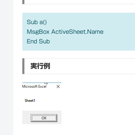
Sub a()
MsgBox ActiveSheet.Name
End Sub
実行例