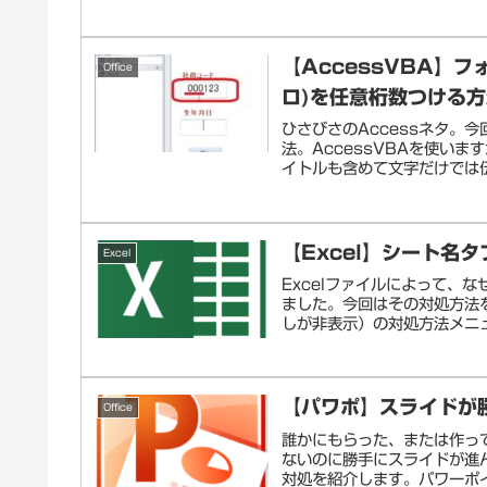
【AccessVBA】
Office
ロ)を任意桁数つける
ひさびさのAccessネタ。
法。AccessVBAを使い
イトルも含めて文字だけでは伝
【Excel】シート名
Excel
Excelファイルによって、
ました。今回はその対処方法
しが非表示）の対処方法メニュ
【パワポ】スライドが
Office
誰かにもらった、または作っ
ないのに勝手にスライドが進
対処を紹介します。パワーポイ