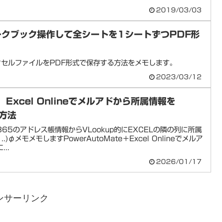
2019/03/03
ワークブック操作して全シートを1シートずつPDF形
クセルファイルをPDF形式で保存する方法をメモします。
2023/03/12
e】Excel Onlineでメルアドから所属情報を
る方法
65のアドレス帳情報からVLookup的にEXCELの隣の列に所属
)φメモメモしますPowerAutoMate＋Excel Onlineでメルア
..
2026/01/17
ンサーリンク