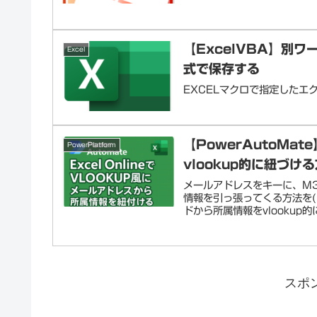
【ExcelVBA】別
Excel
式で保存する
EXCELマクロで指定したエ
【PowerAutoMat
PowerPlatform
vlookup的に紐づけ
メールアドレスをキーに、M3
情報を引っ張ってくる方法を( ..
ドから所属情報をvlookup的に.
スポ