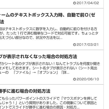
2017/04/02
フォームのテキストボックス入力時、自動で前０(ゼ
方法
今回はテキストボックスに数字を入力し、自動的に前０を付ける方
ますが、たった１行で済む簡単なコードで対応可能です。ちょっとタ
えづらい部分なので、状況や方法を以...
2017/03/21
タブが表示されなくなった場合の対処方法
なぜかシート名のタブが表示されない！なんてトラブルを何度か聞き
をメモしておきます。シート名タブが表示されない（シート見出
ーの 「ファイル」→「オプション」「詳...
2020/06/10
勝手に進む場合の対処方法
てもらったパワーポイントのスライドで「マウスボタンを押して
んじゃう！」という質問がありました。この現象について原因と
ントでスライドが勝手に進む場合の原因・対処方...