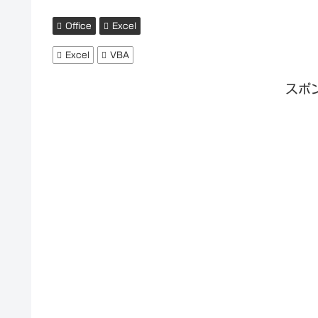
Office
Excel
Excel
VBA
スポ