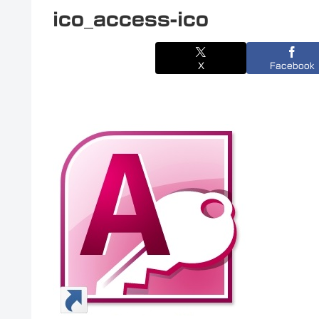
ico_access-ico
X
Facebook