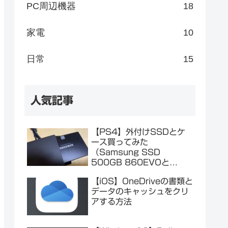
PC周辺機器
18
家電
10
日常
15
人気記事
【PS4】外付けSSDとケ
ース買ってみた
（Samsung SSD
500GB 860EVOと
Salcar SSDケース）
【iOS】OneDriveの書類と
データのキャッシュをクリ
アする方法