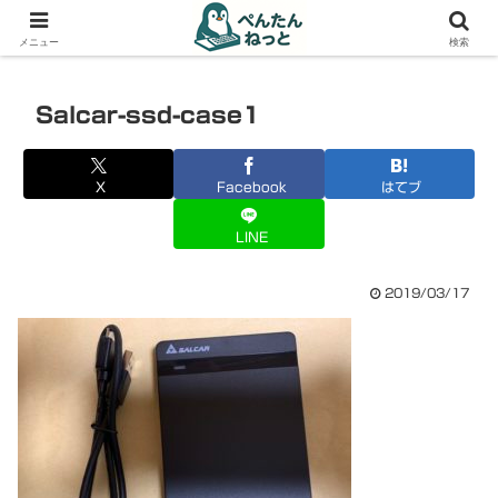
PCやガジェットの備忘録
メニュー
検索
Salcar-ssd-case1
X
Facebook
はてブ
LINE
2019/03/17