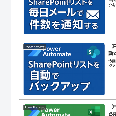
今回
タを
【P
PowerPlatform
動
今回
クア
【P
PowerPlatform
ら