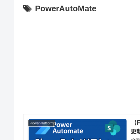
PowerAutoMate
【P
PowerPlatform
更