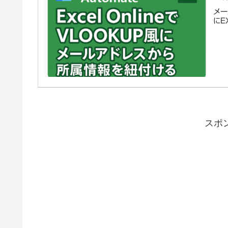
メー
にE
スポ