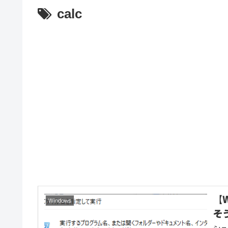
calc
【
Windows
そ