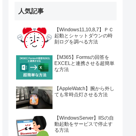
人気記事
【Windows11,10,8,7】ＰＣ
起動とシャットダウンの時
刻ログを調べる方法
【M365】Formsの回答を
EXCELと連携させる超簡単
な方法
【AppleWatch】腕から外し
ても常時点灯させる方法
【WindowsServer】IISの自
動起動をサービスで停止す
る方法