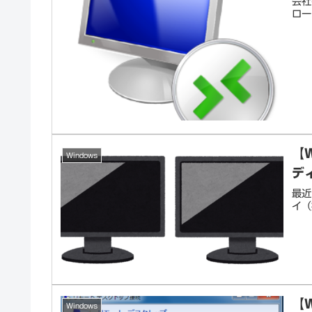
会社
ロー
【
Windows
デ
最近
イ（
【
Windows