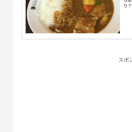
今年
り？
スポ