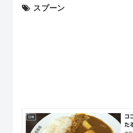
スプーン
コ
日常
た