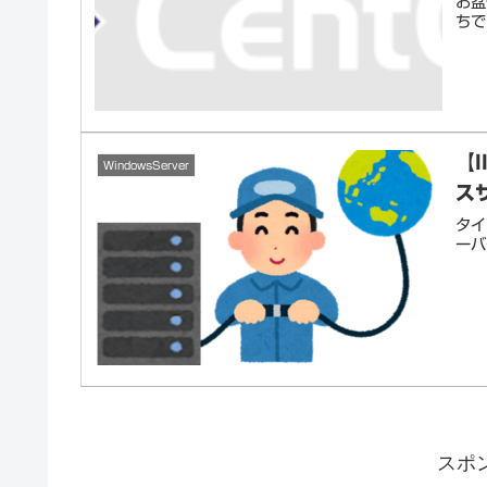
お盆
ちで
【I
WindowsServer
ス
タイ
ーバ
スポ