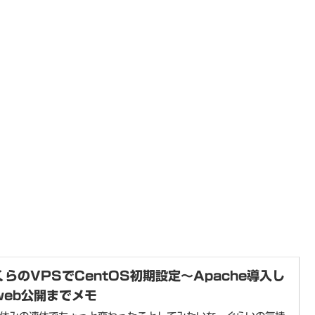
くらのVPSでCentOS初期設定～Apache導入し
web公開までメモ