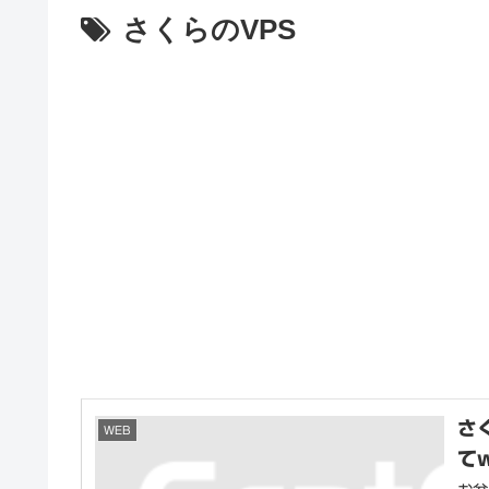
さくらのVPS
さ
WEB
て