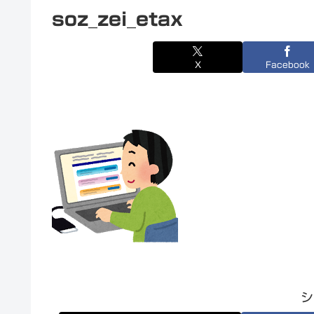
soz_zei_etax
X
Facebook
シ