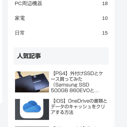
PC周辺機器
18
家電
10
日常
15
人気記事
【PS4】外付けSSDとケ
ース買ってみた
（Samsung SSD
500GB 860EVOと
Salcar SSDケース）
【iOS】OneDriveの書類と
データのキャッシュをクリ
アする方法