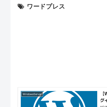
ワードプレス
【W
WindowsServer
グ