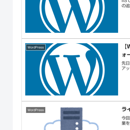
II
の追
【
WordPress
ォ
先日
アッ
ラ
WordPress
今回
業を