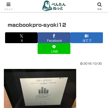
PCやガジェットの備忘録
メニュー
検索
macbookpro-syoki12
X
Facebook
はてブ
LINE
2016/10/30