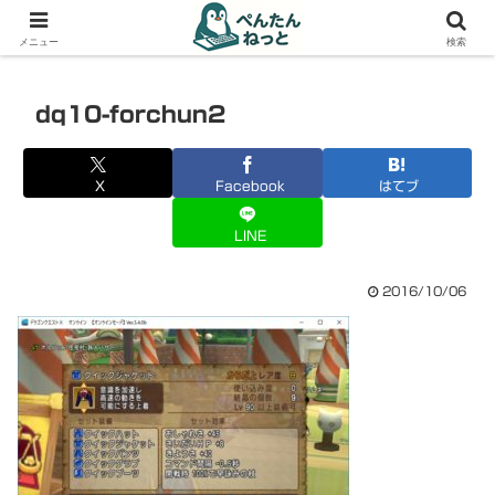
PCやガジェットの備忘録
メニュー
検索
dq10-forchun2
X
Facebook
はてブ
LINE
2016/10/06